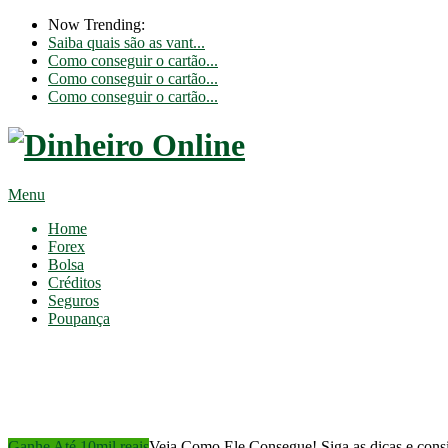
Now Trending:
Saiba quais são as vant...
Como conseguir o cartão...
Como conseguir o cartão...
Como conseguir o cartão...
Menu
Home
Forex
Bolsa
Créditos
Seguros
Poupança
Ganhe Até 10mil reais
Veja Como Ele Consegue! Siga as dicas e cons