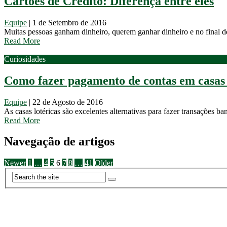
Cartões de Crédito: Diferença entre eles
Equipe
|
1 de Setembro de 2016
Muitas pessoas ganham dinheiro, querem ganhar dinheiro e no final de 
Read More
Curiosidades
Como fazer pagamento de contas em casas 
Equipe
|
22 de Agosto de 2016
As casas lotéricas são excelentes alternativas para fazer transações
Read More
Navegação de artigos
Newer
1
…
4
5
6
7
8
…
41
Older